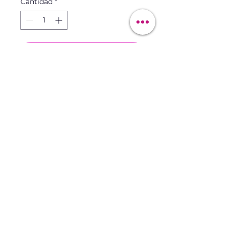
Cantidad
*
Agregar al carrito
Maqui&Skin
maquiskin@gmail.com
©2022 por Maqui&Skin. Creado con Wix.com