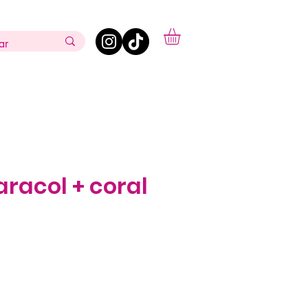
aracol + coral
ecio