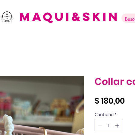
Maqui&Skin
Collar c
Pr
$ 180,00
Cantidad
*