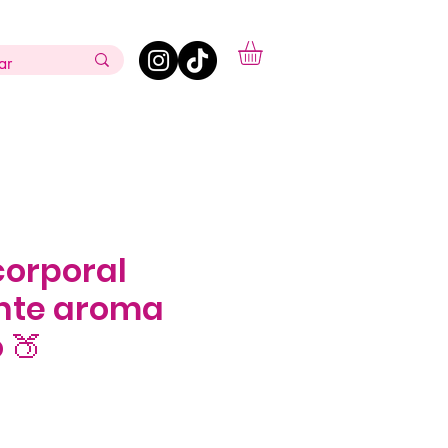
orporal
nte aroma
 🍑
ecio