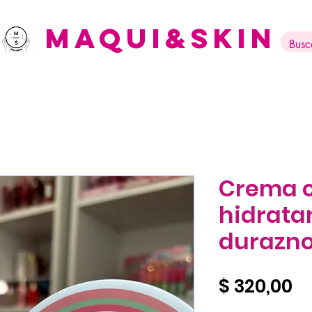
Maqui&Skin
Crema c
hidrata
durazno
Pr
$ 320,00