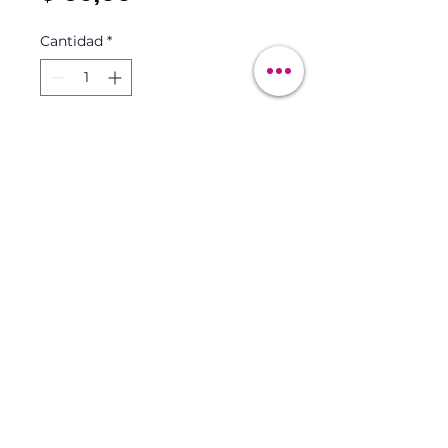
Cantidad
*
Agregar al carrito
Maqui&Skin
maquiskin@gmail.com