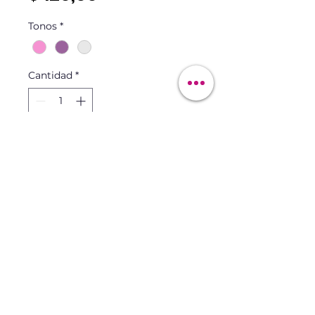
Tonos
*
Cantidad
*
Agregar al carrito
Maqui&Skin
maquiskin@gmail.com