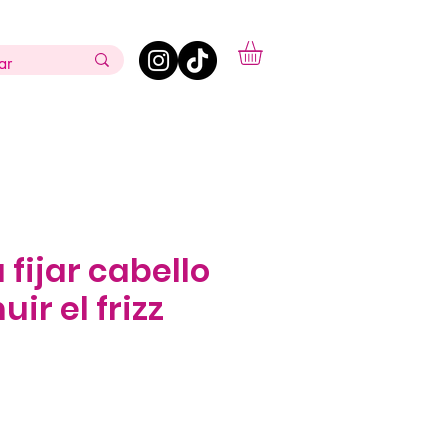
 fijar cabello
uir el frizz
ecio