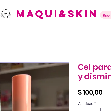
Maqui&Skin
Gel para
y dismin
Pr
$ 100,00
Cantidad
*