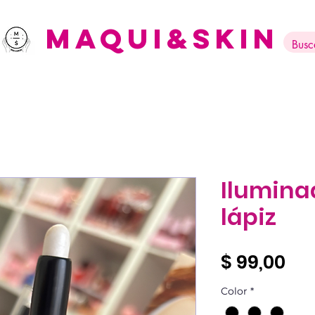
Maqui&Skin
Ilumina
lápiz
Pre
$ 99,00
Color
*