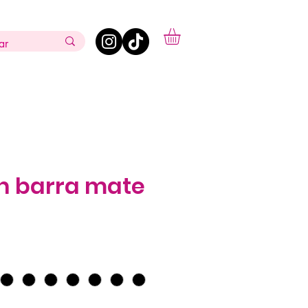
en barra mate
ecio