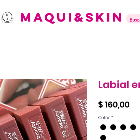
Maqui&Skin
Labial 
Pr
$ 160,00
Color
*