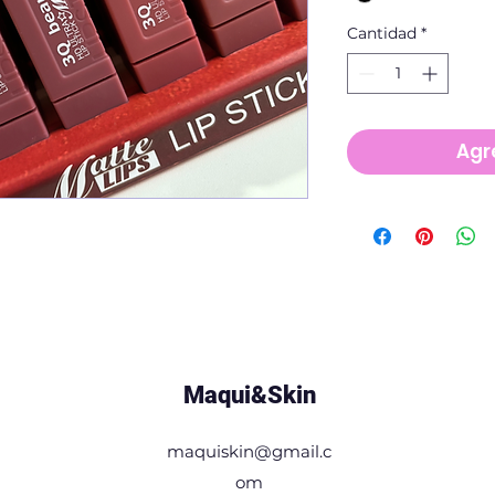
Cantidad
*
Agre
Maqui&Skin
maquiskin@gmail.c
om