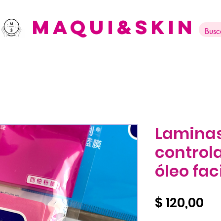
Maqui&Skin
Lamina
control
óleo fac
Pr
$ 120,00