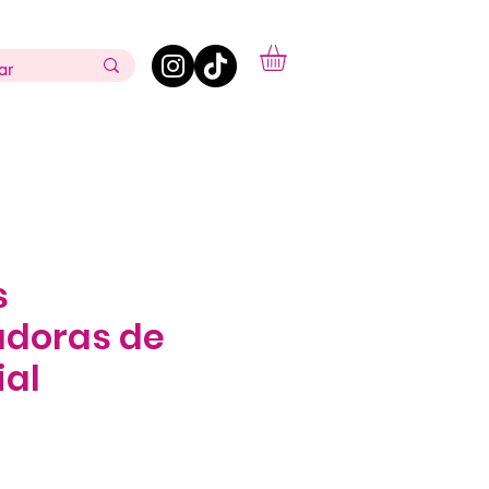
s
adoras de
ial
ecio