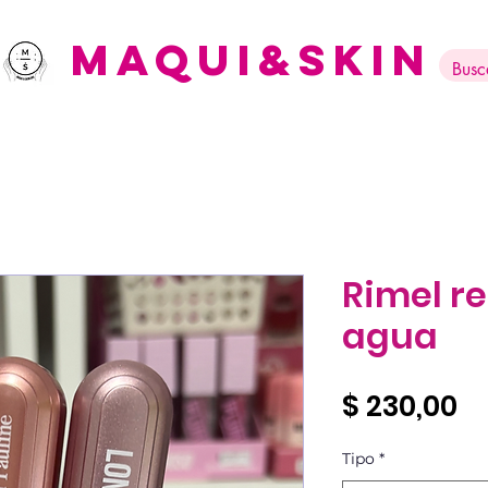
Maqui&Skin
Rimel re
agua
Pr
$ 230,00
Tipo
*