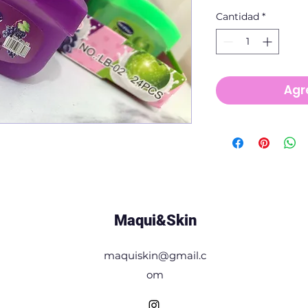
Cantidad
*
Agre
Maqui&Skin
maquiskin@gmail.c
om