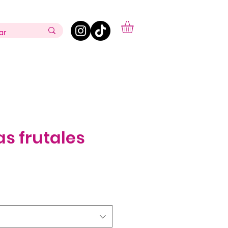
s frutales
cio