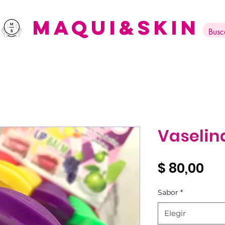
Maqui&Skin
Vaselina
Pre
$ 80,00
Sabor
*
Elegir